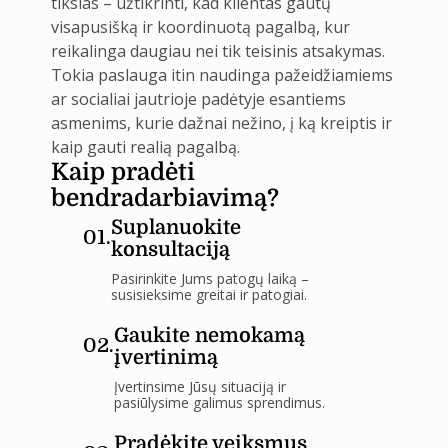
tikslas – užtikrinti, kad klientas gautų
visapusišką ir koordinuotą pagalbą, kur
reikalinga daugiau nei tik teisinis atsakymas.
Tokia paslauga itin naudinga pažeidžiamiems
ar socialiai jautrioje padėtyje esantiems
asmenims, kurie dažnai nežino, į ką kreiptis ir
kaip gauti realią pagalbą.
Kaip pradėti
bendradarbiavimą?
Suplanuokite
01.
konsultaciją
Pasirinkite Jums patogų laiką –
susisieksime greitai ir patogiai.
Gaukite nemokamą
02.
įvertinimą
Įvertinsime Jūsų situaciją ir
pasiūlysime galimus sprendimus.
Pradėkite veiksmus