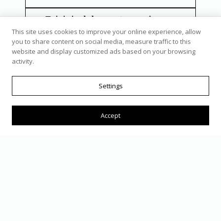
Teisinių dokumentų rengimas
This site uses cookies to improve your online experience, allow
you to share content on social media, measure traffic to this
Sutarčių rengimas (ne
website and display customized ads based on your browsing
notarinės)
activity.
Teisinių formų pildymas
Settings
Teisinė konsultacija dėl
veiksmų eigos
Accept
Procesų ir sprendimų
paaiškinimas
Pagalba savarankiškai
atstovaujant teisme
Skolų išieškojimo konsultacijos
(MCOL)